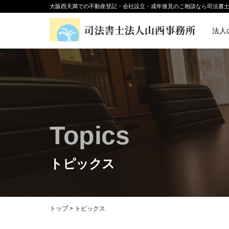
大阪西天満での不動産登記・会社設立・成年後見のご相談なら司法書
法人
トピックス
トップ
>
トピックス